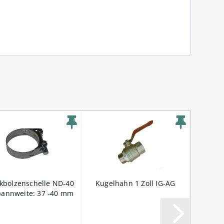
kbolzenschelle ND-40
Kugelhahn 1 Zoll IG-AG
Klaue
annweite: 37 -40 mm
Blind
aus Mess