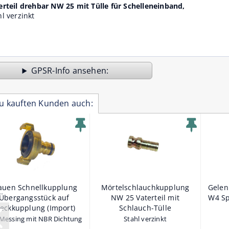
erteil drehbar NW 25 mit Tülle für Schelleneinband,
hl verzinkt
GPSR-Info
u kauften Kunden auch:
auen Schnellkupplung
Mörtelschlauchkupplung
Gelen
Übergangsstück auf
NW 25 Vaterteil mit
W4 Sp
teckkupplung (Import)
Schlauch-Tülle
Messing mit NBR Dichtung
Stahl verzinkt