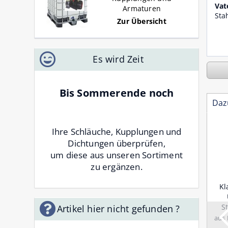
Vat
Armaturen
Sta
Zur Übersicht
Es wird Zeit
Bis Sommerende noch
Daz
Ihre Schläuche, Kupplungen und
Dichtungen überprüfen,
um diese aus unseren Sortiment
zu ergänzen.
rtelschlauch NW 25 20 m
Mörtelschlauchkupplung
Kl
omplett eingebunden mit
NW 25 Vaterteil mit
MT + drehbaren VT
Innengewinde 1 Zoll
S
Artikel hier nicht gefunden ?
Stahl verzinkt
aus 
Identmaß 23,5