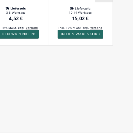
Lieferzeit:
Lieferzeit:
3-5 Werktage
10-14 Werktage
4,52 €
15,02 €
l. 19% MwSt. zzgl.
Versand
inkl. 19% MwSt. zzgl.
Versand
inkl. 
N DEN WARENKORB
IN DEN WARENKORB
IN 