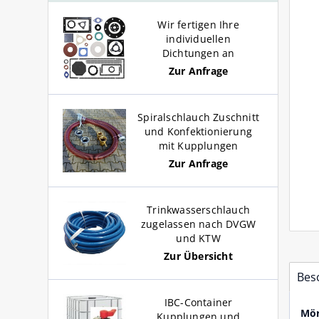
GK-Schnell Kupplungen für
Ersatzdichtungen NBR / FKM
Ersatzdichtungen NBR / FKM
Profi Wandschlauchhalter aus
Wasser
für Schnellkupplungen
für Schnellkupplungen
Aluminium
Wir fertigen Ihre
individuellen
Dichtungen an
Schlauchschellen für
Zur Anfrage
GEKA ® plus Stecksystem für
S
Wasserschlauch 1/4 Zoll bis 1
Trinkwasserschlauch
F
Zoll
Spiralschlauch Zuschnitt
und Konfektionierung
mit Kupplungen
Zur Anfrage
Trinkwasserschlauch
zugelassen nach DVGW
und KTW
Zur Übersicht
Bes
IBC-Container
Mör
Kupplungen und