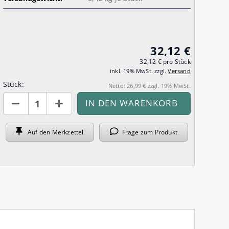
/ FKM /
 nach DIN
Spritzdüsen mit GK-
Storz-Kupplungen,
GK-Schnell Kupplungen für
von 12 bis
ESSK Kupplungen und Stecker
Schnellkupplung
Reduzierungen, Blinddeckel
Wasser
32,12 €
us
Ersatzdichtungen NBR / FKM
ichtung
für Schnellkupplungen
32,12 € pro Stück
inkl. 19% MwSt. zzgl.
Versand
Stück:
Netto: 26,99 € zzgl. 19% MwSt.
Stück
Auf den
Merkzettel
Frage
zum Produkt