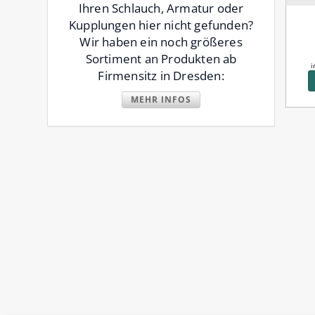
Ihren Schlauch, Armatur oder
Lieferzeit:
Lieferzeit:
Kupplungen hier nicht gefunden?
3-5 Werktage
10-14 Werktage
Wir haben ein noch größeres
215,03 €
14,71 €
215,03 € pro Stück
Sortiment an Produkten ab
inkl. 19% MwSt. zzgl.
Versand
inkl. 19% MwSt. zzgl.
Versand
i
Firmensitz in Dresden:
IN DEN WARENKORB
IN DEN WARENKORB
MEHR INFOS