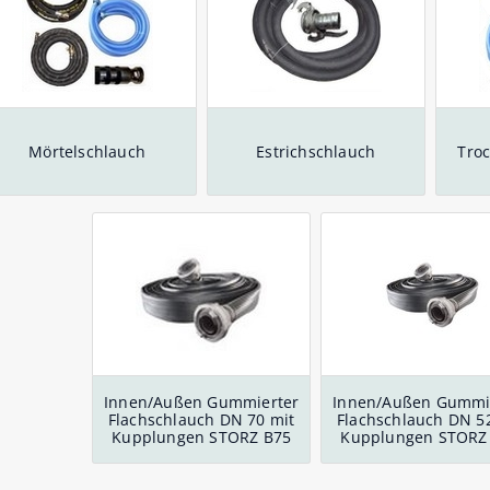
GK-Schnellkupplung Verteiler
Formdichtringe NBR 
Schlauchschellen
Schnellkupplung Verteiler
GK-Schnellkupplung Verteiler
GEKA ® plus Multibrausen
Spritzdüsen mit GK-
Mehrzweckstrahlrohr
Rückschlagventil
Viton / EPDM für
Schneckengewinde 
Rückschlagventil
Rückschlagventil
und Gießlanzen
Schnellkupplung
14365
Behälteranschluß
Schnellkupplungen
60 mm
chnellkupplungen mit
Schnellkupplungen a
ormdichtring für Trinkwasser
Edelstahl mit FKM-D
Mörtelschlauch
Estrichschlauch
Tro
Innen/Außen Gummierter
Innen/Außen Gummi
Flachschlauch DN 70 mit
Flachschlauch DN 5
Kupplungen STORZ B75
Kupplungen STORZ