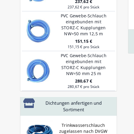
237,62 €
GK-Schnell Kupplungen für
Ersatzdichtungen NBR / FKM
Ersatzdichtungen NBR / FKM
Profi Wandschlauchhalter aus
237,62 € pro Stück
Wasser
für Schnellkupplungen
für Schnellkupplungen
Aluminium
PVC Gewebe-Schlauch
eingebunden mit
Schlauchschellen für
STORZ-C Kupplungen
GEKA ® plus Stecksystem für
S
Wasserschlauch 1/4 Zoll bis 1
NW=50 mm 12,5 m
Trinkwasserschlauch
F
Zoll
151,15 €
151,15 € pro Stück
PVC Gewebe-Schlauch
eingebunden mit
STORZ-C Kupplungen
NW=50 mm 25 m
280,67 €
280,67 € pro Stück
Dichtungen anfertigen und
Sortiment
Trinkwasserschlauch
zugelassen nach DVGW