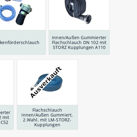
/ FKM /
 nach DIN
Spritzdüsen mit GK-
Storz-Kupplungen,
GK-Schnell Kupplungen für
von 12 bis
ESSK Kupplungen und Stecker
Schnellkupplung
Reduzierungen, Blinddeckel
Wasser
us
Ersatzdichtungen NBR / FKM
ichtung
für Schnellkupplungen
Innen/Außen Gummierter
ckenförderschlauch
Flachschlauch DN 102 mit
STORZ Kupplungen A110
Flachschlauch
erter
Innen/Außen Gummiert,
2 mit
2.Wahl, mit LM-STORZ-
 C52
Kupplungen