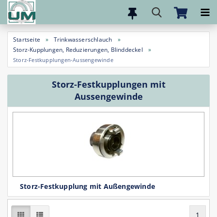
Direkt
zum
Startseite
»
Trinkwasserschlauch
»
Hauptinhalt
Storz-Kupplungen, Reduzierungen, Blinddeckel
»
Storz-Festkupplungen-Aussengewinde
Storz-Festkupplungen mit
Aussengewinde
Storz-Festkupplung mit Außengewinde
1