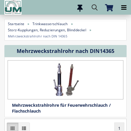
Direkt
zum
Startseite
»
Trinkwasserschlauch
»
Hauptinhalt
Storz-Kupplungen, Reduzierungen, Blinddeckel
»
Mehrzweckstrahlrohr nach DIN 14365
Mehrzweckstrahlrohr nach DIN14365
Mehrzweckstrahlrohre für Feuerwehrschlauch /
Flachschlauch
1