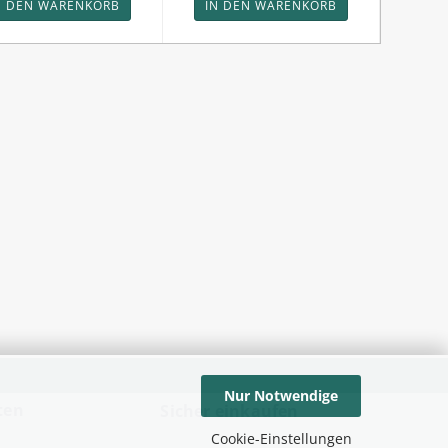
N DEN WARENKORB
IN DEN WARENKORB
IN 
Nur Notwendige
ten
Sicher einkaufen
Cookie-Einstellungen