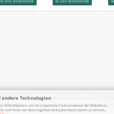
IN DEN WARENKORB
IN DEN WARENKORB
I
Kundeninformationen über ...
d andere Technologien
op-Bewertungen
Zahlungsmöglichkei
n Drittanbietern, um die ordentliche Funktionsweise der Website zu
ren und Ihnen ein bestmögliches Einkaufserlebnis bieten zu können.