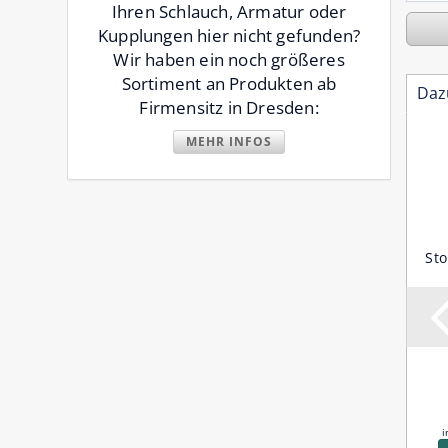
Ihren Schlauch, Armatur oder
Kupplungen hier nicht gefunden?
Wir haben ein noch größeres
Sortiment an Produkten ab
Daz
Firmensitz in Dresden:
MEHR INFOS
STORZ Saug-und
Storz Festkupplung C-52 mit
Sto
Druckkupplung C-52 mit
Innengewinde 1 1/4 Zoll
Tülle 38 mm
Lieferzeit:
Lieferzeit:
3-6 Werktage
3-5 Werktage
17,31 €
15,11 €
inkl. 19% MwSt. zzgl.
Versand
inkl. 19% MwSt. zzgl.
Versand
i