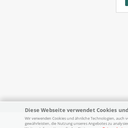
IN DEN WARENKORB
IN DEN WARENKORB
Diese Webseite verwendet Cookies un
Sh
Rechtliches/Infos
Wir verwenden Cookies und ähnliche Technologien, auch vo
gewährleisten, die Nutzung unseres Angebotes zu analysie
AGB und Kundeninformationen