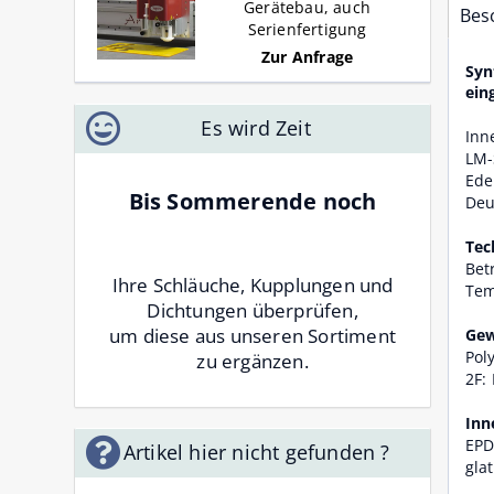
Gerätebau, auch
Bes
Serienfertigung
Zur Anfrage
Syn
ein
Es wird Zeit
Inn
LM-
Ede
Bis Sommerende noch
Deu
Tec
Bet
Ihre Schläuche, Kupplungen und
Tem
Dichtungen überprüfen,
um diese aus unseren Sortiment
Gew
Pol
zu ergänzen.
2F:
Inn
EPD
Artikel hier nicht gefunden ?
gla