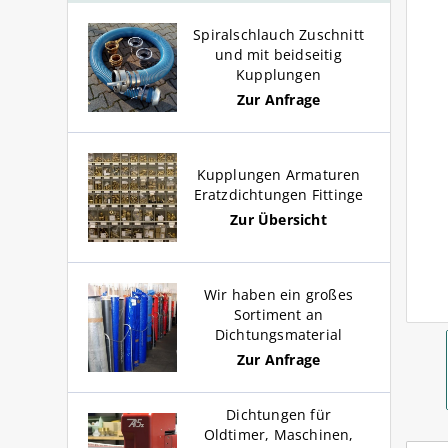
GK-Schnell Kupplungen für
Ersatzdichtungen NBR / FKM
Ersatzdichtungen NBR / FKM
Profi Wandschlauchhalter aus
Wasser
für Schnellkupplungen
für Schnellkupplungen
Aluminium
Spiralschlauch Zuschnitt
und mit beidseitig
Kupplungen
Schlauchschellen für
Zur Anfrage
GEKA ® plus Stecksystem für
S
Wasserschlauch 1/4 Zoll bis 1
Trinkwasserschlauch
F
Zoll
Kupplungen Armaturen
Eratzdichtungen Fittinge
Zur Übersicht
Wir haben ein großes
Sortiment an
Dichtungsmaterial
Zur Anfrage
Dichtungen für
Oldtimer, Maschinen,