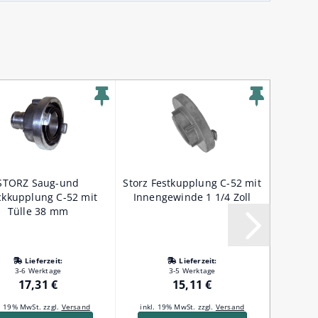
STORZ Saug-und
Storz Festkupplung C-52 mit
Storz-
ckkupplung C-52 mit
Innengewinde 1 1/4 Zoll
Tülle 38 mm
Lieferzeit:
Lieferzeit:
3-6 Werktage
3-5 Werktage
17,31 €
15,11 €
l. 19% MwSt. zzgl.
Versand
inkl. 19% MwSt. zzgl.
Versand
inkl. 