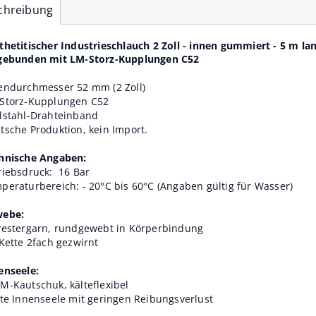
chreibung
thetitischer Industrieschlauch 2 Zoll - innen gummiert - 5 m la
gebunden mit LM-Storz-Kupplungen C52
endurchmesser 52 mm (2 Zoll)
Storz-Kupplungen C52
lstahl-Drahteinband
tsche Produktion, kein Import.
hnische Angaben:
riebsdruck: 16 Bar
peraturbereich: - 20°C bis 60°C (Angaben gültig für Wasser)
ebe:
yestergarn, rundgewebt in Körperbindung
 Kette 2fach gezwirnt
enseele:
M-Kautschuk, kälteflexibel
tte Innenseele mit geringen Reibungsverlust