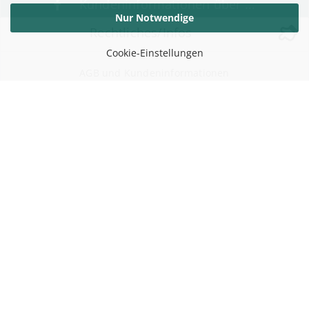
Kundeninformationen über ...
Nur Notwendige
Rechtliches/Infos
Cookie-Einstellungen
AGB und Kundeninformationen
Widerufsrecht / Widerrufsbelehrung
Versand- & Zahlungsbedingungen
Datenschutzerklärung
Impressum
Über uns
Sitemap
Cookie Einstellungen
Vertrag widerrufen
Kontakt zu uns