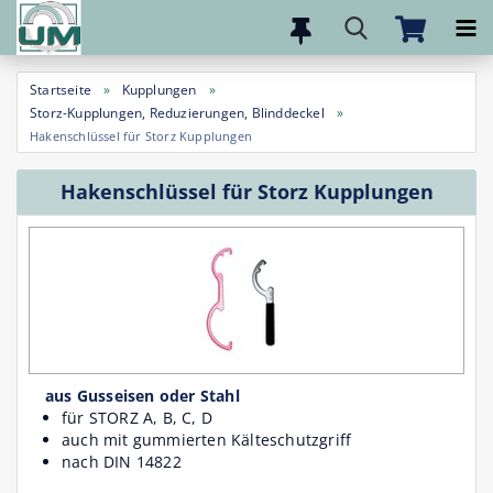
Direkt
zum
Startseite
»
Kupplungen
»
Hauptinhalt
Storz-Kupplungen, Reduzierungen, Blinddeckel
»
Hakenschlüssel für Storz Kupplungen
Hakenschlüssel für Storz Kupplungen
aus Gusseisen oder Stahl
für STORZ A, B, C, D
auch mit gummierten Kälteschutzgriff
nach DIN 14822