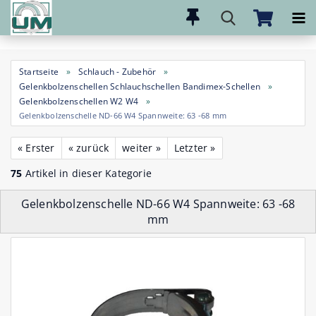
Direkt
zum
Hauptinhalt
Startseite
»
Schlauch - Zubehör
»
Gelenkbolzenschellen Schlauchschellen Bandimex-Schellen
»
Gelenkbolzenschellen W2 W4
»
Gelenkbolzenschelle ND-66 W4 Spannweite: 63 -68 mm
« Erster
« zurück
weiter »
Letzter »
75
Artikel in dieser Kategorie
Gelenkbolzenschelle ND-66 W4 Spannweite: 63 -68
mm