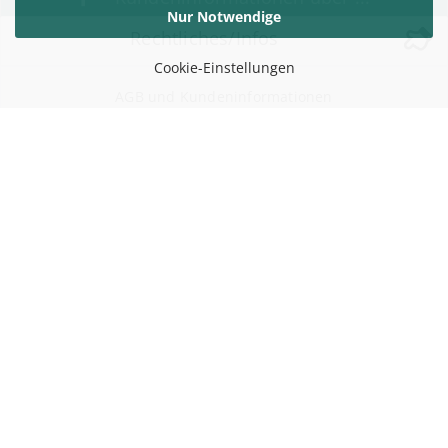
Nur Notwendige
Rechtliches/Infos
Cookie-Einstellungen
AGB und Kundeninformationen
Widerufsrecht / Widerrufsbelehrung
Versand- & Zahlungsbedingungen
Datenschutzerklärung
Impressum
Über uns
Sitemap
Cookie Einstellungen
Vertrag widerrufen
Kontakt zu uns