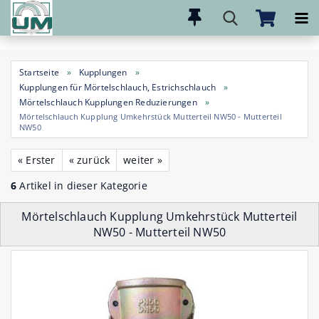
Direkt
zum
Hauptinhalt
Startseite
»
Kupplungen
»
Kupplungen für Mörtelschlauch, Estrichschlauch
»
Mörtelschlauch Kupplungen Reduzierungen
»
Mörtelschlauch Kupplung Umkehrstück Mutterteil NW50 - Mutterteil
NW50
« Erster
« zurück
weiter »
6
Artikel in dieser Kategorie
Mörtelschlauch Kupplung Umkehrstück Mutterteil
NW50 - Mutterteil NW50